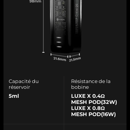
Capacité du
Résistance de la
réservoir
bobine
5ml
LUXE X 0.4Ω
MESH POD(32W)
LUXE X 0.8Ω
MESH POD(16W)