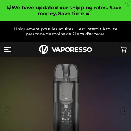
et
passer
🛒
We have updated our shipping rates. Save
au
money, Save time
🛒
contenu
Uniquement pour les adultes. Il est interdit à toute
personne de moins de 21 ans d'acheter.
Panier
Passer aux
informations
produits