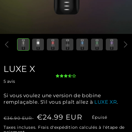
Ouvrir
Ouvrir
le
le
média
média
1
2
dans
dans
une
une
fenêtre
fenêtre
modale
modale
LUXE X
5 avis
Si vous voulez une version de bobine
remplaçable. S'il vous plaît allez à
LUXE XR
.
Prix
Prix
€24.99 EUR
Épuisé
€36.90 EUR
habituel
soldé
Taxes incluses.
Frais d'expédition
calculés à l'étape de