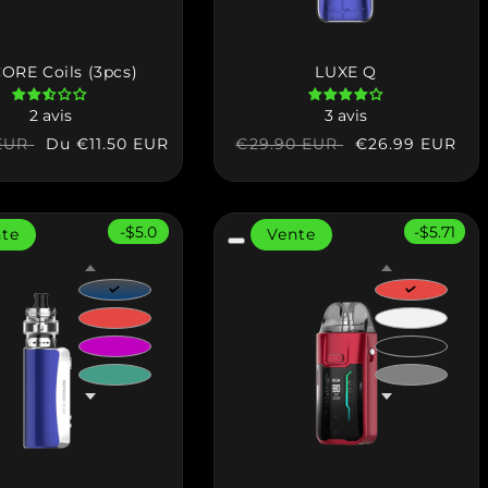
ORE Coils (3pcs)
LUXE Q
2 avis
3 avis
Prix
Du
€11.50 EUR
Prix
Prix
€26.99 EUR
EUR
€29.90 EUR
l
soldé
habituel
soldé
-$5.0
-$5.71
nte
Vente