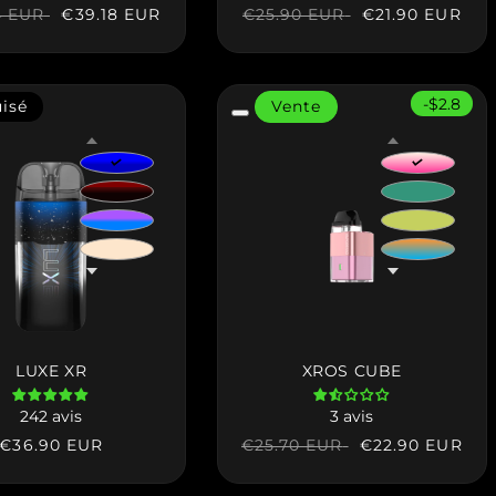
Prix
€39.18 EUR
Prix
Prix
€21.90 EUR
4 EUR
€25.90 EUR
el
soldé
habituel
soldé
-$2.8
isé
Vente
LUXE XR
XROS CUBE
242 avis
3 avis
Prix
€36.90 EUR
Prix
Prix
€22.90 EUR
€25.70 EUR
habituel
habituel
soldé