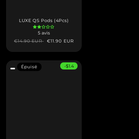
LUXE QS Pods (4Pcs)
5 avis
Prix
Prix
€11.90 EUR
€14.90 EUR
habituel
soldé
-$1.4
Épuisé