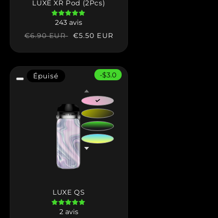
LUXE XR Pod (2Pcs)
243 avis
Prix
Prix
€5.50 EUR
€6.90 EUR
habituel
soldé
-$3.0
Épuisé
LUXE QS
2 avis