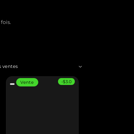
fois.
-$3.0
Vente