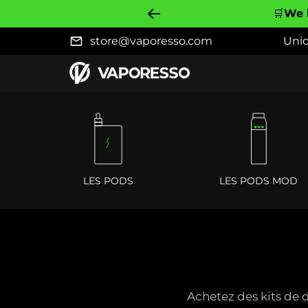
et

🛒
We 
passer
au
contenu
store@vaporesso.com
Uniq
LES PODS
LES PODS MOD
Achetez des kits de 