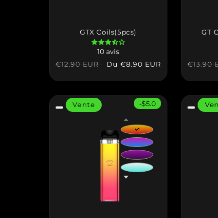
GTX Coils(5pcs)
GT C
10 avis
Prix
Prix
Du
€8.90 EUR
Prix
€12.90 EUR
€13.90 
habituel
soldé
habitue
-$5.0
Vente
Ve