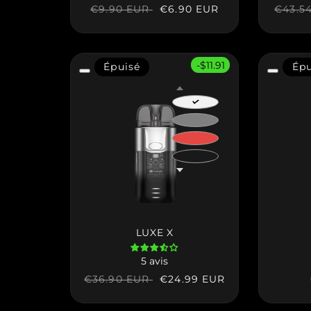
Prix
Prix
€6.90 EUR
Prix
€9.90 EUR
€43.5
habituel
soldé
habitu
-$11.91
Épuisé
Épu
LUXE X
5 avis
Prix
Prix
€24.99 EUR
€36.90 EUR
habituel
soldé