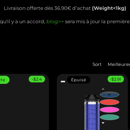
Livraison offerte dès 36.90€ d’achat
(Weight<1kg)
qu'il y a un accord,
blog>>
sera mis à jour la première 
Sort
-$2.4
-$2.91
nte
Épuisé