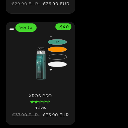
Prix
Prix
€26.90 EUR
€29.90 EUR
habituel
soldé
-$4.0
Vente
XROS PRO
4 avis
Prix
Prix
€33.90 EUR
€37.90 EUR
habituel
soldé