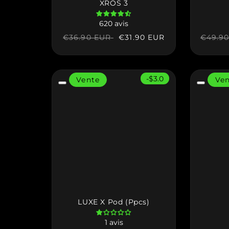
XROS 3
620 avis
Prix
Prix
€31.90 EUR
Prix
€36.90 EUR
€49.9
habituel
soldé
habitu
-$3.0
Vente
Ve
LUXE X Pod (Ppcs)
1 avis