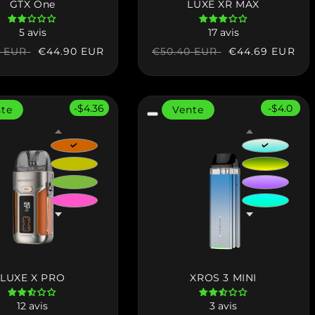
GTX One
LUXE XR MAX
5 avis
17 avis
Prix
€44.90 EUR
Prix
Prix
€44.69 EUR
0 EUR
€50.40 EUR
el
soldé
habituel
soldé
-$4.36
-$4.0
nte
Vente
LUXE X PRO
XROS 3 MINI
12 avis
3 avis